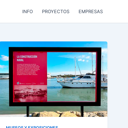
INFO
PROYECTOS
EMPRESAS
es
: Además de eso, encontrarás cerezas, naranjas, barritas,
ue de videojuegos con juegos y atracciones de última
des apostar en estos casinos de alto riesgo.
i funciona sin problemas durante más de años.
MUSEOS Y EXPOSICIONES