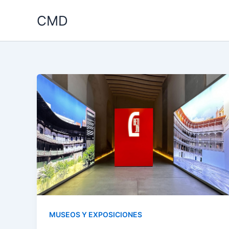
Ir
La lotería de navidad en directo.
CMD
al
contenido
El engañoso “texas holdem bonus deposito minimo ca
ciruelas, sandías y triples 7.
Casino sin depósito Trustly: la trampa de la “genero
generación.
Ruleta francesa online: la cruda realidad detrás del
Bingo casero gratis.
Las nuevas tragamonedas 2026 España ya no son la prom
Blue Dolphin es una tragamonedas brillante y espectac
Slots online legal en España: la cruda realidad detrás del br
Aunque la edad de un casino no determina nada, sigue s
Recuerde, es posible que no necesite uno, pero siempre 
MUSEOS Y EXPOSICIONES